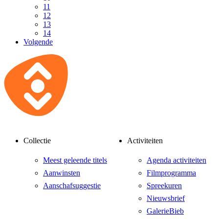
11
12
13
14
Volgende
Collectie
Activiteiten
Meest geleende titels
Agenda activiteiten
Aanwinsten
Filmprogramma
Aanschafsuggestie
Spreekuren
Nieuwsbrief
GalerieBieb