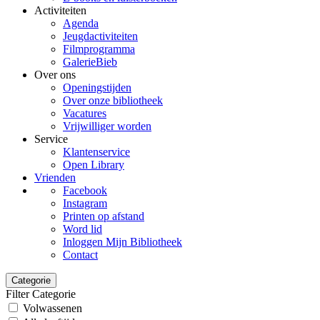
Activiteiten
Agenda
Jeugdactiviteiten
Filmprogramma
GalerieBieb
Over ons
Openingstijden
Over onze bibliotheek
Vacatures
Vrijwilliger worden
Service
Klantenservice
Open Library
Vrienden
Facebook
Instagram
Printen op afstand
Word lid
Inloggen Mijn Bibliotheek
Contact
Categorie
Filter Categorie
Volwassenen