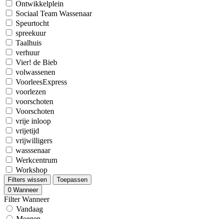
Ontwikkelplein
Sociaal Team Wassenaar
Speurtocht
spreekuur
Taalhuis
verhuur
Vier! de Bieb
volwassenen
VoorleesExpress
voorlezen
voorschoten
Voorschoten
vrije inloop
vrijetijd
vrijwilligers
wasssenaar
Werkcentrum
Workshop
Filters wissen
Toepassen
0
Wanneer
Filter Wanneer
Vandaag
Morgen