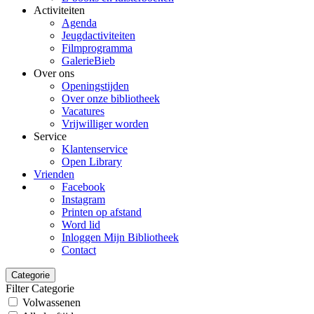
Activiteiten
Agenda
Jeugdactiviteiten
Filmprogramma
GalerieBieb
Over ons
Openingstijden
Over onze bibliotheek
Vacatures
Vrijwilliger worden
Service
Klantenservice
Open Library
Vrienden
Facebook
Instagram
Printen op afstand
Word lid
Inloggen Mijn Bibliotheek
Contact
Categorie
Filter Categorie
Volwassenen