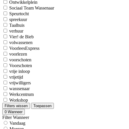
Ontwikkelplein
Sociaal Team Wassenaar
Speurtocht
spreekuur
Taalhuis
verhuur
Vier! de Bieb
volwassenen
VoorleesExpress
voorlezen
voorschoten
Voorschoten
vrije inloop
vrijetijd
vrijwilligers
wasssenaar
Werkcentrum
Workshop
Filters wissen
Toepassen
0
Wanneer
Filter Wanneer
Vandaag
Morgen