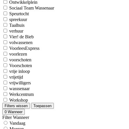
Ontwikkelplein
Sociaal Team Wassenaar
Speurtocht
spreekuur
Taalhuis
verhuur
Vier! de Bieb
volwassenen
VoorleesExpress
voorlezen
voorschoten
Voorschoten
vrije inloop
vrijetijd
vrijwilligers
wasssenaar
Werkcentrum
Workshop
Filters wissen
Toepassen
0
Wanneer
Filter Wanneer
Vandaag
Morgen