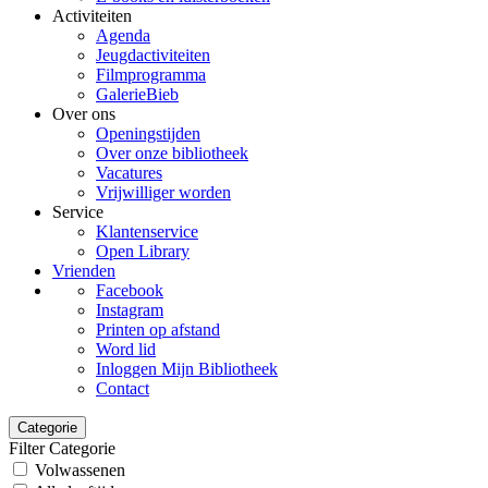
Activiteiten
Agenda
Jeugdactiviteiten
Filmprogramma
GalerieBieb
Over ons
Openingstijden
Over onze bibliotheek
Vacatures
Vrijwilliger worden
Service
Klantenservice
Open Library
Vrienden
Facebook
Instagram
Printen op afstand
Word lid
Inloggen Mijn Bibliotheek
Contact
Categorie
Filter Categorie
Volwassenen