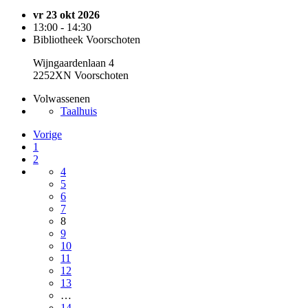
vr 23 okt 2026
13:00 - 14:30
Bibliotheek Voorschoten
Wijngaardenlaan 4
2252XN Voorschoten
Volwassenen
Taalhuis
Vorige
1
2
4
5
6
7
8
9
10
11
12
13
…
14