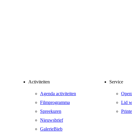
Activiteiten
Service
Agenda activiteiten
Openi
Filmprogramma
Lid w
Spreekuren
Print
Nieuwsbrief
GalerieBieb